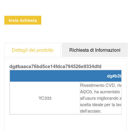
Invia richiesta
Dettagli del prodotto
Richiesta di Informazioni
dg#baaca76bd5ce14fdca794526e9334dfd
dg#b2bd258
Rivestimento CVD, rivesti
Al2O3, ha aumentato notev
YC333
all'usura migliorando al con
scelta ideale per la lavora
dell'acciaio.