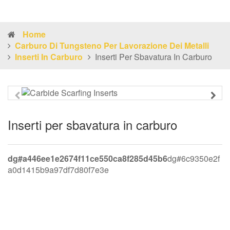
Home
Carburo Di Tungsteno Per Lavorazione Dei Metalli
Inserti In Carburo
Inserti Per Sbavatura In Carburo
Inserti per sbavatura in carburo
dg#a446ee1e2674f11ce550ca8f285d45b6
dg#6c9350e2f
a0d1415b9a97df7d80f7e3e